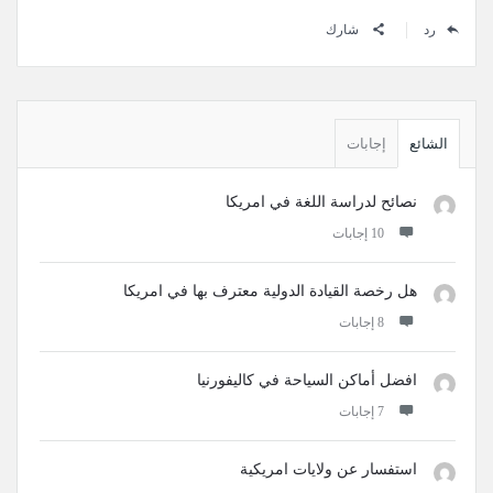
رد
شارك
القائمة
الجانبية
الشائع
إجابات
نصائح لدراسة اللغة في امريكا
‫10 إجابات
هل رخصة القيادة الدولية معترف بها في امريكا
‫8 إجابات
افضل أماكن السياحة في كاليفورنيا
‫7 إجابات
استفسار عن ولايات امريكية