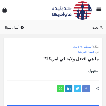
سؤال
وجوا
كويتي
في
بحث
أسأل سؤال
أمريك
سؤال
سأل:
أغسطس 6, 2022
وجواب
في:
المدن الأمريكية
كويتيون
ما هي افضل ولاية في امريكا؟!
في
أمريكا
مجهول
الاحدث
أسئلة