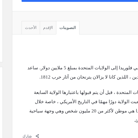
التصويتات
الإقدم
الأحدث
في عام 1819 ، وافقت إسبانيا على بيع أراضي فلوريدا إلى الولايات المتحدة بمبلغ 5 ملايين دولار. ساعد
 اللذين كانا لا يزالان يترنحان من آثار حرب 1812.
ت المتحدة ، قبل أن يتم قبولها باعتبارها الولاية السابعة
 ذلك الحين ، لعبت الولاية دورًا مهمًا في التاريخ الأمريكي ، خاصة خلال
الحرب الأهلية وسباق الفضاء. اليوم ، فلوريدا هي موطن لأكثر من 20 مليون شخص وهي وجهة سياحية
.
شارك