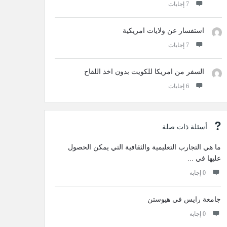
‫7 إجابات
استفسار عن ولايات امريكية
‫7 إجابات
السفر من امريكا للكويت بدون اخذ اللقاح
‫6 إجابات
أسئلة ذات صلة
ما هي التجارب التعليمية والثقافية التي يمكن الحصول
عليها في ...
‫0 إجابة
جامعة رايس في هيوستن
‫0 إجابة