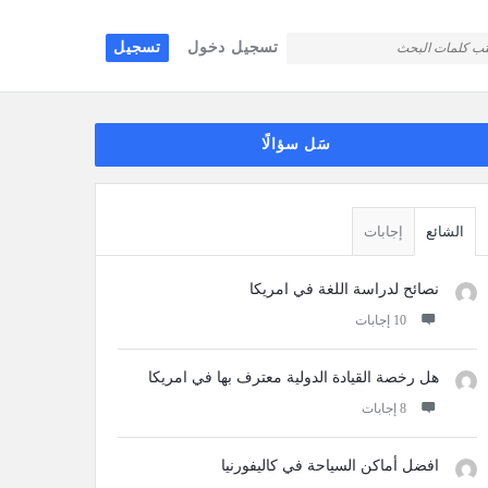
تسجيل دخول
تسجيل
قائمة
سَل سؤالًا
جانبية
الشائع
إجابات
نصائح لدراسة اللغة في امريكا
‫10 إجابات
هل رخصة القيادة الدولية معترف بها في امريكا
‫8 إجابات
افضل أماكن السياحة في كاليفورنيا