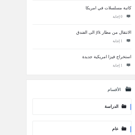
كاتبة مسلسلات في امريكا
‫0 إجابة
الانتقال من مطار jfk الى الفندق
‫1 إجابة
استخراج فيزا امريكية جديدة
‫1 إجابة
الأقسام
الدراسة
عام