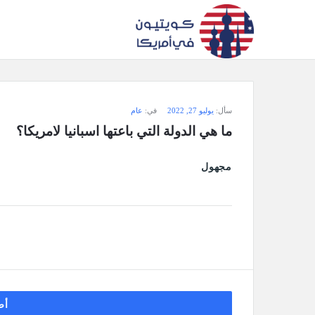
سؤال
سأل:
يوليو 27, 2022
في:
عام
وجواب
ما هي الدولة التي باعتها اسبانيا لامريكا؟
كويتيون
مجهول
في
أمريكا
الاحدث
أسئلة
أض