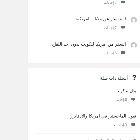
‫7 إجابات
استفسار عن ولايات امريكية
‫7 إجابات
السفر من امريكا للكويت بدون اخذ اللقاح
‫6 إجابات
أسئلة ذات صلة
بدل تذكرة
‫0 إجابة
قبول الماجستير في امريكا والادفايزر
‫3 إجابات