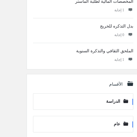
المخصصات المالية لطلبة الماستر
‫1 إجابة
بدل التذكره للخريج
‫0 إجابة
الملحق الثقافي والتذكرة السنوية
‫1 إجابة
الأقسام
الدراسة
عام