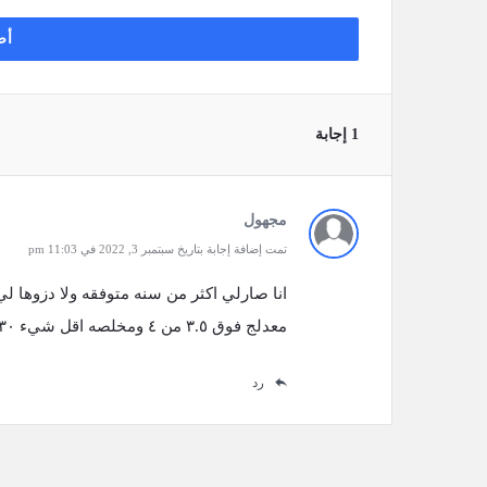
أض
‫1 إجابة
مجهول
تمت إضافة إجابة بتاريخ سبتمبر 3, 2022 في 11:03 pm
انا صارلي اكثر من سنه متوفقه ولا دزوها ل
معدلج فوق ٣.٥ من ٤ ومخلصه اقل شيء ٣٠ وحده
رد