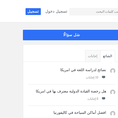
تسجيل دخول
تسجيل
قائمة
سَل سؤالًا
جانبية
الشائع
إجابات
نصائح لدراسة اللغة في امريكا
‫10 إجابات
هل رخصة القيادة الدولية معترف بها في امريكا
‫8 إجابات
افضل أماكن السياحة في كاليفورنيا