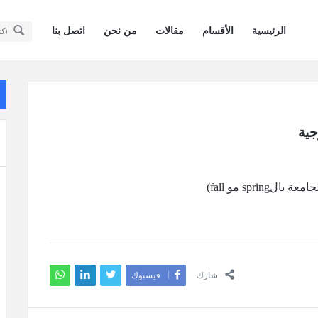
سؤال
سؤال
الرئيسية
الأقسام
مقالات
من نحن
اتصل بنا
وجواب
وجواب
كويتيون
كويتيون
ال
في
ال
في
أمريكا
أمريكا
جية
القائمة
sp مو fall)
شارك
فيسبوك