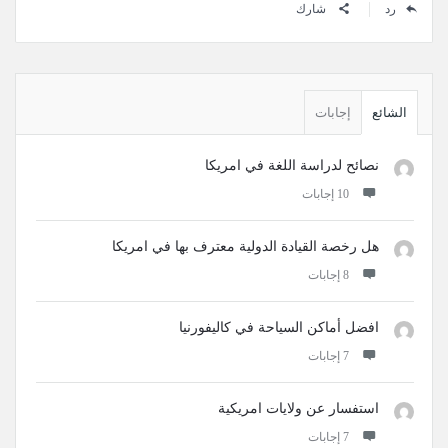
رد
شارك
القائمة
الجانبية
الشائع
إجابات
نصائح لدراسة اللغة في امريكا
‫10 إجابات
هل رخصة القيادة الدولية معترف بها في امريكا
‫8 إجابات
افضل أماكن السياحة في كاليفورنيا
‫7 إجابات
استفسار عن ولايات امريكية
‫7 إجابات