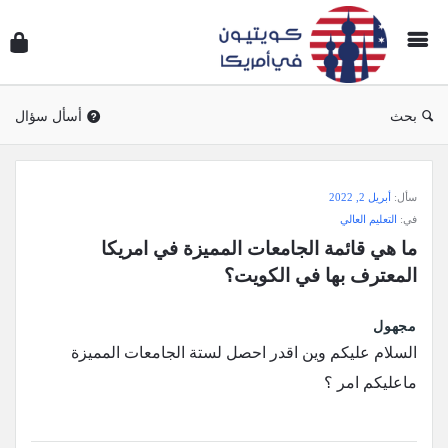
سؤال
وجوا
كويتي
في
بحث
أسأل سؤال
أمريك
سؤال
سأل:
أبريل 2, 2022
وجواب
في:
التعليم العالي
كويتيون
ما هي قائمة الجامعات المميزة في امريكا 
في
المعترف بها في الكويت؟
أمريكا
الاحدث
مجهول
السلام عليكم وين اقدر احصل لستة الجامعات المميزة
أسئلة
ماعليكم امر ؟