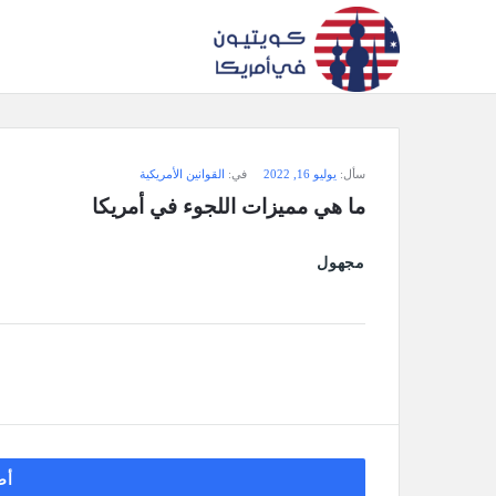
سؤال
سأل:
يوليو 16, 2022
في:
القوانين الأمريكية
وجواب
ما هي مميزات اللجوء في أمريكا
كويتيون
مجهول
في
أمريكا
الاحدث
أسئلة
أض