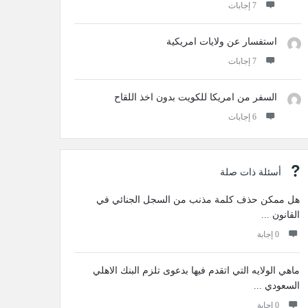
‫7 إجابات
استفسار عن ولايات امريكية
‫7 إجابات
السفر من امريكا للكويت بدون اخذ اللقاح
‫6 إجابات
أسئلة ذات صلة
هل ممكن حذف كلمة مذنب من السجل الجنائي في
القانون ...
‫0 إجابة
ماهي الولايه التي اتقدم فيها بدعوى تلزم البنك الاهلي
السعودي ...
‫0 إجابة