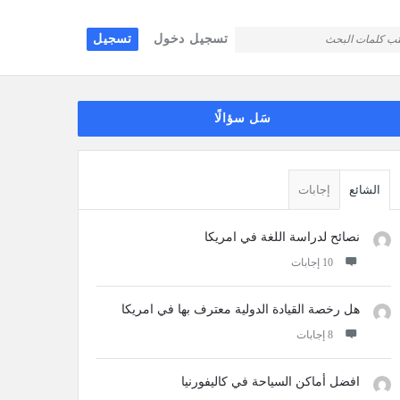
تسجيل دخول
تسجيل
قائمة
سَل سؤالًا
جانبية
الشائع
إجابات
نصائح لدراسة اللغة في امريكا
‫10 إجابات
هل رخصة القيادة الدولية معترف بها في امريكا
‫8 إجابات
افضل أماكن السياحة في كاليفورنيا