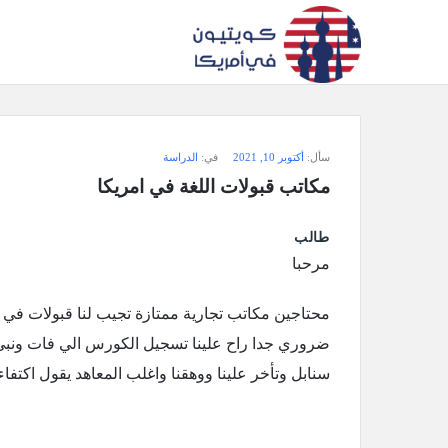
سؤال
سأل:
أكتوبر 10, 2021
في:
الدراسة
وجواب
مكاتب قبولات اللغة في امريكا
كويتيون
طالب
في
مرحبا
أمريكا
محتاجين مكاتب تجارية ممتازة تجيب لنا قبولات في م
الاحدث
‏ضروري جدا راح علينا تسجيل الكورس الي فات ونب
أسئلة
سنابل وتأخر علينا ووهقنا واغلب المعاهد يقول اكتفا