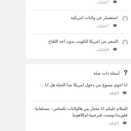
‫7 إجابات
استفسار عن ولايات امريكية
‫7 إجابات
السفر من امريكا للكويت بدون اخذ اللقاح
‫6 إجابات
أسئلة ذات صلة
انا اخوي ممنوع من دخول امريكا مدا الحياة هل انا ...
‫0 إجابة
السلام عليكم انا محتار بين هالولايات تكساس - بنسلفانيا-
فلوريدا-ويست فيرجينيا-اوكلاهوما
‫0 إجابة