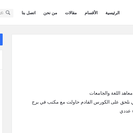
سؤال
سؤال
الرئيسية
الأقسام
مقالات
من نحن
اتصل بنا
وجواب
وجواب
كويتيون
كويتيون
ال
في
ال
في
أمريكا
أمريكا
القائمة
عاهد اللغة والجامعات
ي نلحق على الكورس القادم حاولت مع مكتب في برج
ء عددي