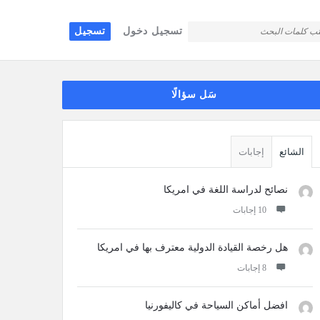
تسجيل دخول
تسجيل
قائمة
سَل سؤالًا
جانبية
الشائع
إجابات
نصائح لدراسة اللغة في امريكا
‫10 إجابات
هل رخصة القيادة الدولية معترف بها في امريكا
‫8 إجابات
افضل أماكن السياحة في كاليفورنيا