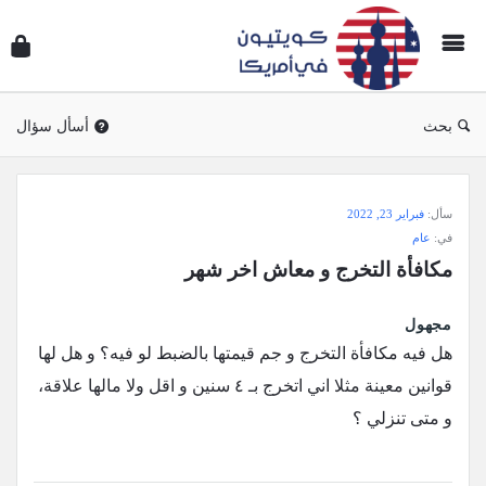
سؤال
وجوا
كويتي
في
بحث
أسأل سؤال
أمريك
سؤال
سأل:
فبراير 23, 2022
وجواب
في:
عام
كويتيون
مكافأة التخرج و معاش اخر شهر
في
أمريكا
مجهول
الاحدث
هل فيه مكافأة التخرج و جم قيمتها بالضبط لو فيه؟ و هل لها
أسئلة
قوانين معينة مثلا اني اتخرج بـ ٤ سنين و اقل ولا مالها علاقة،
و متى تنزلي ؟