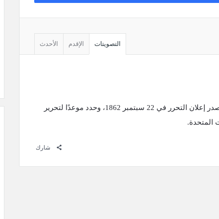
التصويتات
الإقدم
الأحدث
أبراهام لنكولن هو محرر العبيد في أمريكا. أصدر إعلان التحرر في 22 سبتمبر 1862، وحدد موعدًا لتحرير
شارك