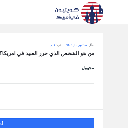
سؤال
سأل:
سبتمبر 19, 2022
في:
عام
وجواب
من هو الشخص الذي حرر العبيد في امريكا؟
كويتيون
مجهول
في
أمريكا
الاحدث
أسئلة
أض