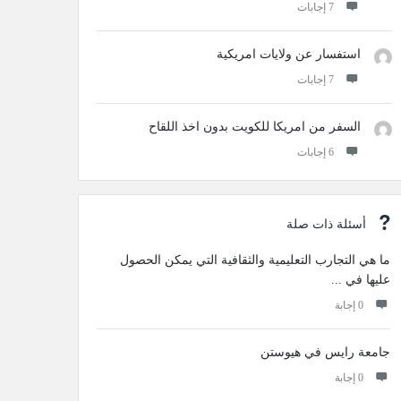
‫7 إجابات
استفسار عن ولايات امريكية
‫7 إجابات
السفر من امريكا للكويت بدون اخذ اللقاح
‫6 إجابات
أسئلة ذات صلة
ما هي التجارب التعليمية والثقافية التي يمكن الحصول
عليها في ...
‫0 إجابة
جامعة رايس في هيوستن
‫0 إجابة