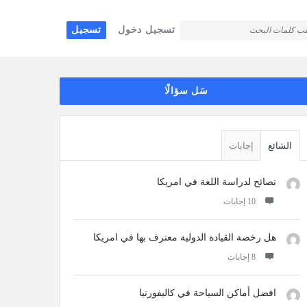
تسجيل دخول
تسجيل
قائمة
سَل سؤالًا
جانبية
الشائع
إجابات
نصائح لدراسة اللغة في امريكا
‫10 إجابات
هل رخصة القيادة الدولية معترف بها في امريكا
‫8 إجابات
افضل أماكن السياحة في كاليفورنيا