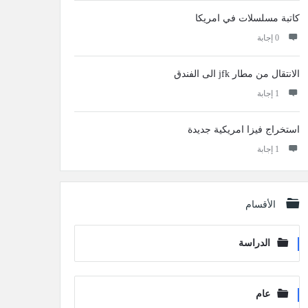
كاتبة مسلسلات في امريكا
‫0 إجابة
الانتقال من مطار jfk الى الفندق
‫1 إجابة
استخراج فيزا امريكية جديدة
‫1 إجابة
الأقسام
الدراسة
عام