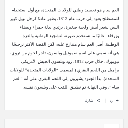
العم سام هو تجسيد وطني للولايات المتحدة، مع أول استخدام
للمصطلح يعود إلى حرب عام 1812. يظهر عادةً كرجل نبيل كبير
السن بشعر أبيض ولحية صغيرة، يرتدي بدلة حمراء وبيضاء
وزرقاء . غالبًا ما تستخدم صورته لتشجيع الوطنية والعزة
الوطنية. أصل العم سام متنازع عليه، لكن القصة الأكثر ترجيحًا
هي أنه سمي على اسم صموئيل ويلسون، تاجر لحوم من تروي،
نيويورك. خلال حرب 1812، زود ويلسون الجيش الأمريكي
براميل من اللحم البقري (المسمى “الولايات المتحدة” للولايات
المتحدة). بدأ الجنود يشيرون إلى اللحم البقري على أنه “العم
سام”، وفي النهاية تم تطبيق اللقب على ويلسون نفسه.
رد
شارك
القائمة