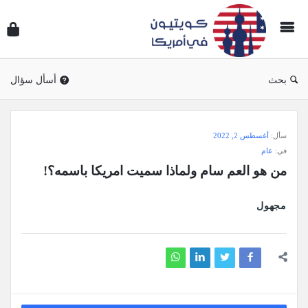
سؤال
وجوا
كويتي
في
بحث
أسأل سؤال
أمريك
سؤال
سأل:
أغسطس 2, 2022
وجواب
في:
عام
كويتيون
من هو العم سام ولماذا سميت امريكا باسمه؟!
في
أمريكا
مجهول
الاحدث
أسئلة