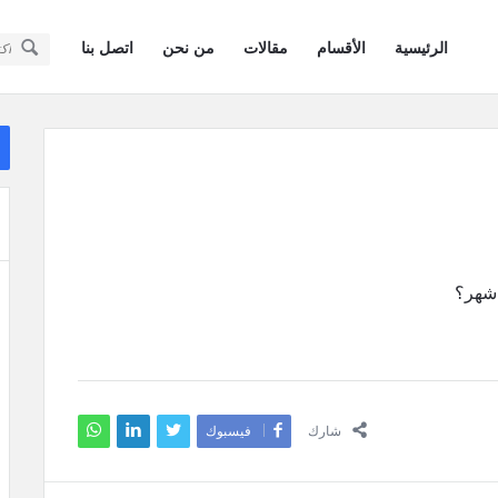
سؤال
سؤال
الرئيسية
الأقسام
مقالات
من نحن
اتصل بنا
وجواب
وجواب
كويتيون
كويتيون
ال
في
ال
في
أمريكا
أمريكا
القائمة
 شهر؟
شارك
فيسبوك