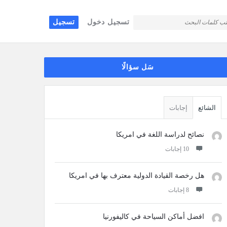
تسجيل دخول
تسجيل
قائمة
سَل سؤالًا
جانبية
الشائع
إجابات
نصائح لدراسة اللغة في امريكا
‫10 إجابات
هل رخصة القيادة الدولية معترف بها في امريكا
‫8 إجابات
افضل أماكن السياحة في كاليفورنيا