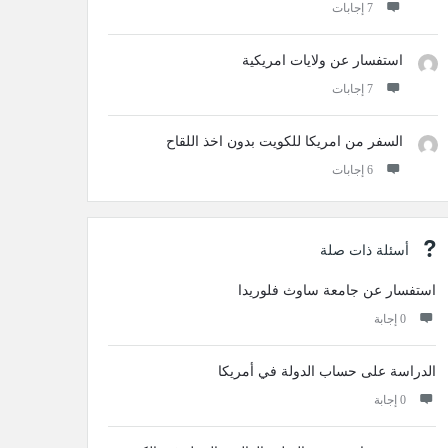
‫7 إجابات
استفسار عن ولايات امريكية
‫7 إجابات
السفر من امريكا للكويت بدون اخذ اللقاح
‫6 إجابات
أسئلة ذات صلة
استفسار عن جامعة ساوث فلوريدا
‫0 إجابة
الدراسة على حساب الدولة في أمريكا
‫0 إجابة