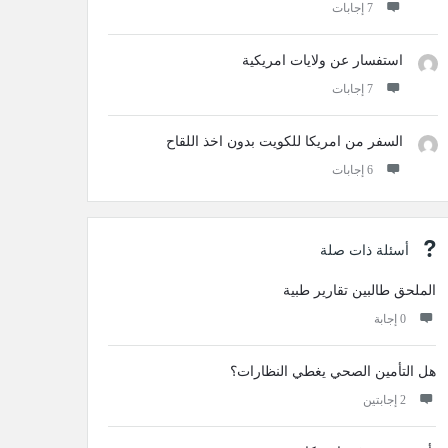
‫7 إجابات
استفسار عن ولايات امريكية
‫7 إجابات
السفر من امريكا للكويت بدون اخذ اللقاح
‫6 إجابات
أسئلة ذات صلة
الملحق طالبين تقارير طبية
‫0 إجابة
هل التأمين الصحي يغطي النظارات؟
‫2 إجابتين