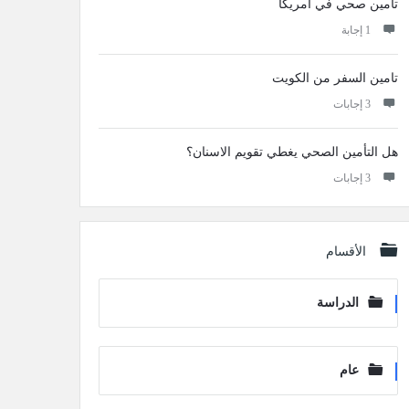
تأمين صحي في امريكا
‫1 إجابة
تامين السفر من الكويت
‫3 إجابات
هل التأمين الصحي يغطي تقويم الاسنان؟
‫3 إجابات
الأقسام
الدراسة
عام