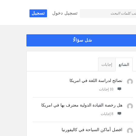
تسجيل دخول
تسجيل
قائمة
سَل سؤالًا
جانبية
الشائع
إجابات
نصائح لدراسة اللغة في امريكا
‫10 إجابات
هل رخصة القيادة الدولية معترف بها في امريكا
‫8 إجابات
افضل أماكن السياحة في كاليفورنيا