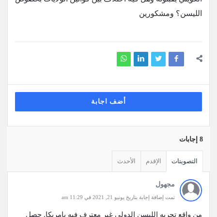
الليسن؟ ومشكورين
أضف اجابة
‫8 إجابات
التصويتات
الإقدم
الأحدث
مجهول
تمت إضافة إجابة بتاريخ يونيو 21, 2021 في 11:29 am
من واقع تجربه الليسن الدولي غير معترف فيه بامريكا, حصل