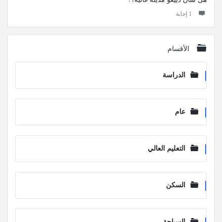
‫1 إجابة
الأقسام
الدراسة
عام
التعليم العالي
السكن
السياحة