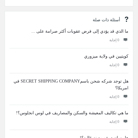
أسئلة ذات صلة
ما الذي قد يؤدي إلى فرض عقوبات أكثر صرامة على ...
‫0 إجابة
كويتيين في ولاية ميزوري
‫0 إجابة
هل توجد شركه شحن باسمSECRET SHIPPING COMPANY في
امريكا؟
‫0 إجابة
ما هي تكاليف المعيشة والسكن والمصاريف في لوس انجلوس؟!
‫0 إجابة
هل سان دييغو مدينه غاليه؟!