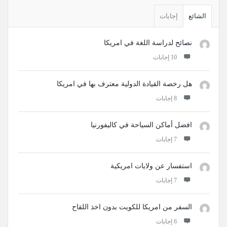
القائمة
الجانبية
الشائع
إجابات
نصائح لدراسة اللغة في امريكا
‫10 إجابات
هل رخصة القيادة الدولية معترف بها في امريكا
‫8 إجابات
افضل أماكن السياحة في كاليفورنيا
‫7 إجابات
استفسار عن ولايات امريكية
‫7 إجابات
السفر من امريكا للكويت بدون اخذ اللقاح
‫6 إجابات