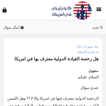
سؤال
وجوا
كويتي
في
بحث
أسأل سؤال
أمريك
سؤال
سأل:
يونيو 21, 2021
وجواب
في:
المدن الأمريكية
كويتيون
هل رخصة القيادة الدولية معترف بها في امريكا
في
أمريكا
مجهول
الاحدث
السلام عليكم
أسئلة
عندي سؤال
الرخصة الدولية معترف فيها في امريكا والا لا؟؟ وهل الليسن
الكويتي يقبلونه وهل فيه اختلاف بين قوانين الولايات بخصوص