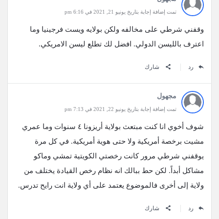
تمت إضافة إجابة بتاريخ يونيو 21, 2021 في 6:16 pm
وقفني شرطي على مخالفه ولكن بولايه ويست فرجينيا وما
اعترف بالليسن الدولي. افضل لك تطلع ليسن الامريكي.
رد
شارك
مجهول
تمت إضافة إجابة بتاريخ يونيو 22, 2021 في 7:13 pm
شوف أخوي انا كنت مبتعث بولاية أريزونا ٤ سنوات وما عمري
مشيت برخصة أمريكية ولا حتى هوية أمريكية. في كل مرة
يوقفني شرطي مرور كانت رخصتي الكويتية تمشي وماكو
مشاكل أبداً. لكن حط ببالك انه نظام رخص القيادة يختلف من
ولاية إلى أخرى فالموضوع يعتمد على أي ولاية انت رايح تدرس.
رد
شارك