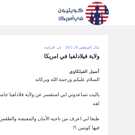
سؤال
سأل:
أغسطس 20, 2022
في:
الدراسة
وجواب
ولاية فيلادلفيا في امريكا
كويتيون
آسيل الفيلكاوي
في
السلام عليكم ورحمة الله وبركاته
أمريكا
الاحدث
لغه
أسئلة
طبعا ابي اعرف من ناحية الأمان والمعيشة والطقس
فيها كويتين ؟!