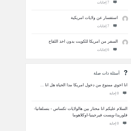
‫7 إجابات
استفسار عن ولايات امريكية
‫7 إجابات
السفر من امريكا للكويت بدون اخذ اللقاح
‫6 إجابات
أسئلة ذات صلة
انا اخوي ممنوع من دخول امريكا مدا الحياة هل انا ...
‫0 إجابة
السلام عليكم انا محتار بين هالولايات تكساس - بنسلفانيا-
فلوريدا-ويست فيرجينيا-اوكلاهوما
‫0 إجابة