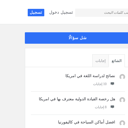
تسجيل دخول
تسجيل
قائمة
سَل سؤالًا
جانبية
الشائع
إجابات
نصائح لدراسة اللغة في امريكا
‫10 إجابات
هل رخصة القيادة الدولية معترف بها في امريكا
‫8 إجابات
افضل أماكن السياحة في كاليفورنيا