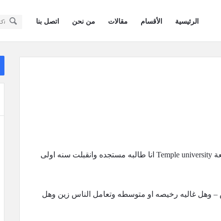
سؤال
سؤال
الرئيسية
الأقسام
مقالات
من نحن
اتصل بنا
وجواب
وجواب
كويتيون
كويتيون
ال
في
ال
في
أمريكا
أمريكا
القائمة
ياليت تساعدوني ابي استفسر عن ولآية فلادلفيا جامعة Temple university انا طالبه مستجده وانقبلت سنه اولى
 – وهل غاليه رخيصه او متوسطه وتعامل الناس زين وهل