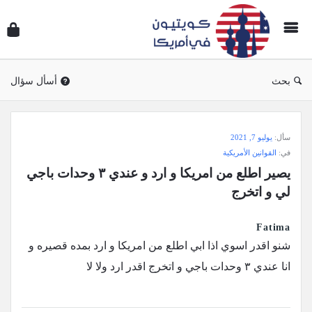
سؤال
وجوا
كويتي
في
بحث
أسأل سؤال
أمريك
سؤال
سأل:
يوليو 7, 2021
وجواب
في:
القوانين الأمريكية
كويتيون
يصير اطلع من امريكا و ارد و عندي ٣ وحدات باجي 
في
لي و اتخرج
أمريكا
الاحدث
Fatima
شنو اقدر اسوي اذا ابي اطلع من امريكا و ارد بمده قصيره و
أسئلة
انا عندي ٣ وحدات باجي و اتخرج اقدر ارد ولا لا