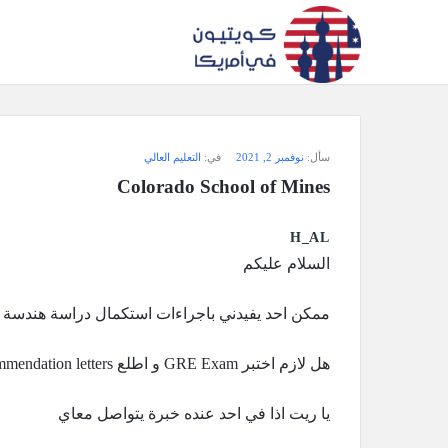
سؤال
سأل:
نوفمبر 2, 2021
في:
التعليم العالي
وجواب
Colorado School of Mines
كويتيون
H_AL
في
السلام عليكم
أمريكا
ممكن احد يفيدني باجراءات استكمال دراسة هندسة بترول الماجستير ف
الاحدث
هل لازم اختبر GRE Exam و اطلع recommendation letters ؟
أسئلة
يا ريت اذا في احد عنده خبرة يتواصل معاي