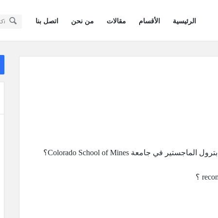
سؤال
سؤال
الرئيسية
الأقسام
مقالات
من نحن
اتصل بنا
وجواب
وجواب
كويتيون
كويتيون
ال
في
ال
في
أمريكا
أمريكا
القائمة
ي جامعة Colorado School of Mines؟