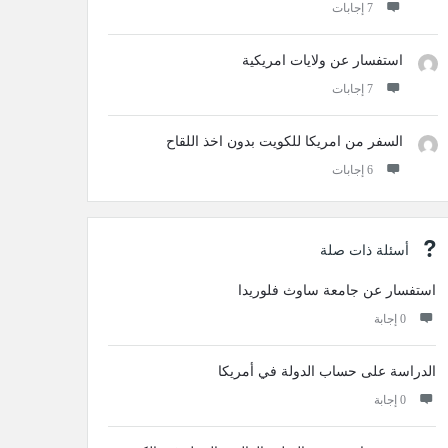
‫7 إجابات
استفسار عن ولايات امريكية
‫7 إجابات
السفر من امريكا للكويت بدون اخذ اللقاح
‫6 إجابات
أسئلة ذات صلة
استفسار عن جامعة ساوث فلوريدا
‫0 إجابة
الدراسة على حساب الدولة في أمريكا
‫0 إجابة