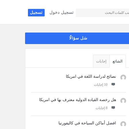
تسجيل دخول
تسجيل
قائمة
سَل سؤالًا
جانبية
الشائع
إجابات
نصائح لدراسة اللغة في امريكا
‫10 إجابات
هل رخصة القيادة الدولية معترف بها في امريكا
‫8 إجابات
افضل أماكن السياحة في كاليفورنيا