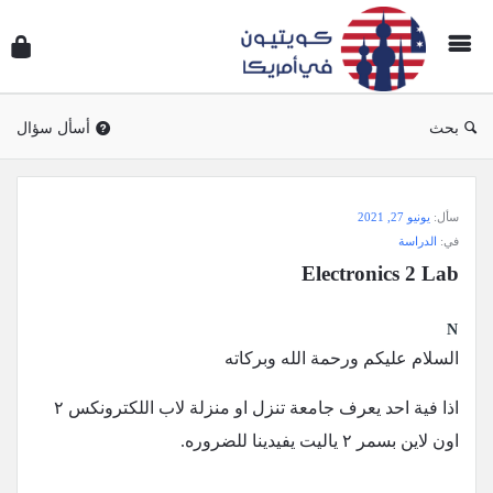
سؤال
وجوا
كويتي
في
بحث
أسأل سؤال
أمريك
سؤال
سأل:
يونيو 27, 2021
وجواب
في:
الدراسة
كويتيون
Electronics 2 Lab
في
أمريكا
N
الاحدث
السلام عليكم ورحمة الله وبركاته
أسئلة
اذا فية احد يعرف جامعة تنزل او منزلة لاب اللكترونكس ٢
اون لاين بسمر ٢ ياليت يفيدينا للضروره.