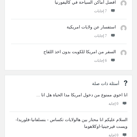
افضل أماكن السياحة في كاليفورنيا
‫7 إجابات
استفسار عن ولايات امريكية
‫7 إجابات
السفر من امريكا للكويت بدون اخذ اللقاح
‫6 إجابات
أسئلة ذات صلة
انا اخوي ممنوع من دخول امريكا مدا الحياة هل انا ...
‫0 إجابة
السلام عليكم انا محتار بين هالولايات تكساس - بنسلفانيا-فلوريدا-
ويست فيرجينيا-اوكلاهوما
‫0 إجابة