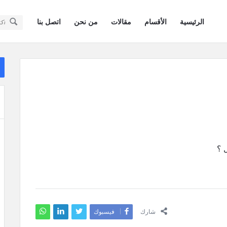
سؤال
سؤال
الرئيسية
الأقسام
مقالات
من نحن
اتصل بنا
وجواب
وجواب
كويتيون
كويتيون
ال
في
ال
في
أمريكا
أمريكا
القائمة
شارك
فيسبوك