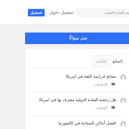
تسجيل دخول
تسجيل
قائمة
سَل سؤالًا
جانبية
الشائع
إجابات
نصائح لدراسة اللغة في امريكا
‫10 إجابات
هل رخصة القيادة الدولية معترف بها في امريكا
‫8 إجابات
افضل أماكن السياحة في كاليفورنيا