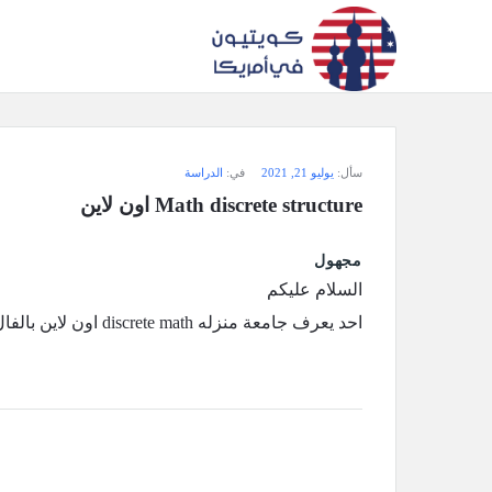
سؤال
سأل:
يوليو 21, 2021
في:
الدراسة
وجواب
Math discrete structure اون لاين
كويتيون
مجهول
في
السلام عليكم
أمريكا
احد يعرف جامعة منزله discrete math اون لاين بالفال ؟
الاحدث
أسئلة