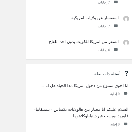
‫7 إجابات
استفسار عن ولايات امريكية
‫7 إجابات
السفر من امريكا للكويت بدون اخذ اللقاح
‫6 إجابات
أسئلة ذات صلة
انا اخوي ممنوع من دخول امريكا مدا الحياة هل انا ...
‫0 إجابة
السلام عليكم انا محتار بين هالولايات تكساس - بنسلفانيا-
فلوريدا-ويست فيرجينيا-اوكلاهوما
‫0 إجابة