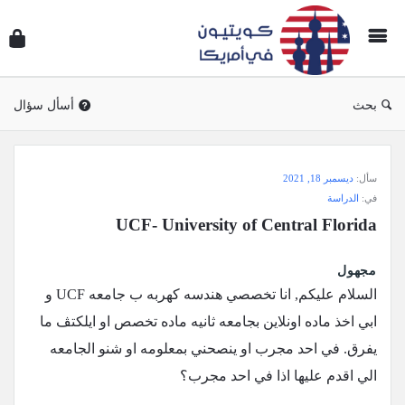
سؤال
وجوا
كويتي
في
بحث
أسأل سؤال
أمريك
سؤال
سأل:
ديسمبر 18, 2021
وجواب
في:
الدراسة
كويتيون
UCF- University of Central Florida
في
أمريكا
مجهول
الاحدث
السلام عليكم, انا تخصصي هندسه كهربه ب جامعه UCF و
أسئلة
ابي اخذ ماده اونلاين بجامعه ثانيه ماده تخصص او ايلكتڤ ما
يفرق. في احد مجرب او ينصحني بمعلومه او شنو الجامعه
الي اقدم عليها اذا في احد مجرب؟